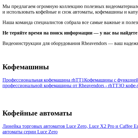
Мы предлагаем огромную коллекцию полезных видеоматериалов,
и использовать кофейные и снэк автоматы, кофемашины и кап
Наша команда специалистов собрала все самые важные и полез
Не теряйте время на поиск информации — у нас вы найдете 
Видеоинструкции для оборудования Rheavendors — ваш надежн
Кофемашины
Профессиональная кофемашина rhTT1
Кофемашины с функцией
профессиональной кофемашины от Rheavendors - rhTT3
О кофе-
Кофейные автоматы
Линейка торговых автоматов Luce Zero, Luce X2 Pro и Caffee E
автоматы серии Luce Zero