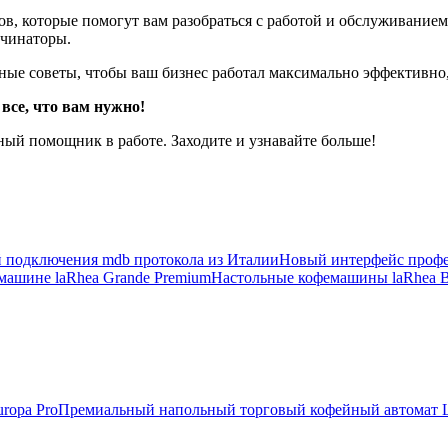
 которые помогут вам разобраться с работой и обслуживанием 
учинаторы.
ные советы, чтобы ваш бизнес работал максимально эффективно,
все, что вам нужно!
ый помощник в работе. Заходите и узнавайте больше!
 подключения mdb протокола из Италии
Новый интерфейс профе
машине laRhea Grande Premium
Настольные кофемашины laRhea Bu
uropa Pro
Премиальный напольный торговый кофейный автомат L