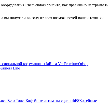
оборудования Rheavendors.Узнайте, как правильно настраивать
 а вы получали выгоду от всех возможностей вашей техники.
ссиональной кофемашины laRhea V+ Premium
Обзор
siness Line
uce Zero Touch
Кофейные автоматы серии rhFS
Кофейные