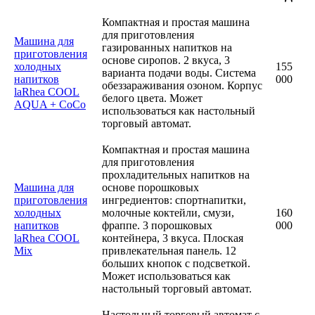
Компактная и простая машина
для приготовления
Машина для
газированных напитков на
приготовления
основе сиропов. 2 вкуса, 3
холодных
155
варианта подачи воды. Система
напитков
000
обеззараживания озоном. Корпус
laRhea COOL
белого цвета. Может
AQUA + CoCo
использоваться как настольный
торговый автомат.
Компактная и простая машина
для приготовления
прохладительных напитков на
Машина для
основе порошковых
приготовления
ингредиентов: спортнапитки,
холодных
молочные коктейли, смузи,
160
напитков
фраппе. 3 порошковых
000
laRhea COOL
контейнера, 3 вкуса. Плоская
Mix
привлекательная панель. 12
больших кнопок с подсветкой.
Может использоваться как
настольный торговый автомат.
Настольный торговый автомат с