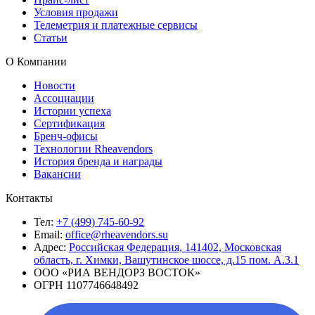
Условия продажи
Телеметрия и платежные сервисы
Статьи
О Компании
Новости
Ассоциации
Истории успеха
Сертификация
Бренч-офисы
Технологии Rheavendors
История бренда и награды
Вакансии
Контакты
Тел:
+7 (499) 745-60-92
Email:
office@rheavendors.su
Адрес:
Российская Федерация, 141402, Московская
область, г. Химки, Вашутинское шоссе, д.15 пом. А.3.1
ООО «РИА ВЕНДОРЗ ВОСТОК»
ОГРН 1107746648492