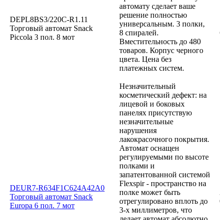
автомату сделает ваше
решение полностью
DEPL8BS3/220C-R1.11
универсальным. 3 полки,
Торговый автомат Snack
8 спиралей.
Piccola 3 пол. 8 мот
Вместительность до 480
товаров. Корпус черного
цвета. Цена без
платежных систем.
Незначительный
косметический дефект: на
лицевой и боковых
панелях присутствую
незначительные
нарушения
лакокрасочного покрытия.
Автомат оснащен
регулируемыми по высоте
полками и
запатентованной системой
Flexspir - пространство на
DEUR7-R634F1C624A42A0
полке может быть
Торговый автомат Snack
отрегулировано вплоть до
Europa 6 пол. 7 мот
3-х миллиметров, что
делает автомат абсолютно