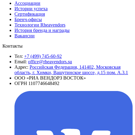
Ассоциации
Истории успеха
Сертификация
Бренч-офисы
Технологии Rheavendors
История бренда и награды
Вакансии
Контакты
Тел:
+7 (499) 745-60-92
Email:
office@rheavendors.su
Адрес:
Российская Федерация, 141402, Московская
область, г. Химки, Вашутинское шоссе, д.15 пом. А.3.1
ООО «РИА ВЕНДОРЗ ВОСТОК»
ОГРН 1107746648492