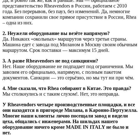
Да, и ровно так же, как и раньше. Мы — официальное
представительство Rheavendors в России, работаем с 2010
года. Без перерывов, без пауз, без изменений. Да, немногие
компании сохранили свое прямое присутствие в России, Rhea
– одна из них.
2. Неужели оборудование вы везёте напрямую?
Да. Никаких «окольных» маршрутов через третьи страны.
Машина едет с завода под Миланом в Москву своим обычным
маршрутом. Срок поставки — максимум 15 дней.
3. А разве Rheavendors не под санкциями?
Нет. Наше оборудование не подпадает под ограничения. Мы
завозим его официально, напрямую, с полным пакетом
документов. Санкции — это серьёзно, но мы тут ни при чём.
4. Мне сказали, что Rhea собирают в Китае. Это правда?
Мы столкнулись и с таким слухом!. Нет, это неправда.
У Rheavendors четыре производственные площадки, и все
они находятся в пригороде Милана, в Каронно-Пертузелла.
Многие наши клиенты лично посещали завод и видели
цеха, общались с инженерами. На шильдах нашего
оборудование ничего кроме MADE IN ITALY не было и
нет.