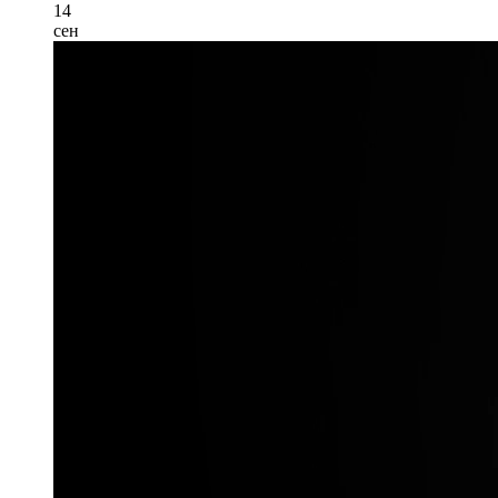
14
сен