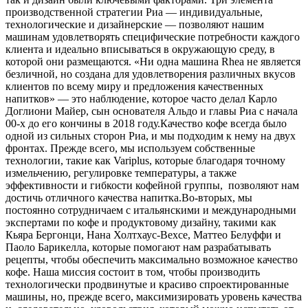
производственной стратегии Риа — индивидуальные,
технологические и дизайнерские — позволяют нашим
машинам удовлетворять специфические потребности каждого
клиента и идеально вписываться в окружающую среду, в
которой они размещаются. «Ни одна машина Rhea не является
безличной, но создана для удовлетворения различных вкусов
клиентов по всему миру и предложения качественных
напитков» — это наблюдение, которое часто делал Карло
Доглиони Майер, сын основателя Альдо и главы Риа с начала
00-х до его кончины в 2018 году.Качество кофе всегда было
одной из сильных сторон Риа, и мы подходим к нему на двух
фронтах. Прежде всего, мы используем собственные
технологии, такие как Variplus, которые благодаря точному
измельчению, регулировке температуры, а также
эффективности и гибкости кофейной группы, позволяют нам
достичь отличного качества напитка.Во-вторых, мы
постоянно сотрудничаем с итальянскими и международными
экспертами по кофе и продуктовому дизайну, такими как
Кьяра Бергонци, Нана Холтхаус-Вехсе, Маттео Белуффи и
Паоло Барикелла, которые помогают нам разрабатывать
рецепты, чтобы обеспечить максимально возможное качество
кофе. Наша миссия состоит в том, чтобы производить
технологически продвинутые и красиво спроектированные
машины, но, прежде всего, максимизировать уровень качества