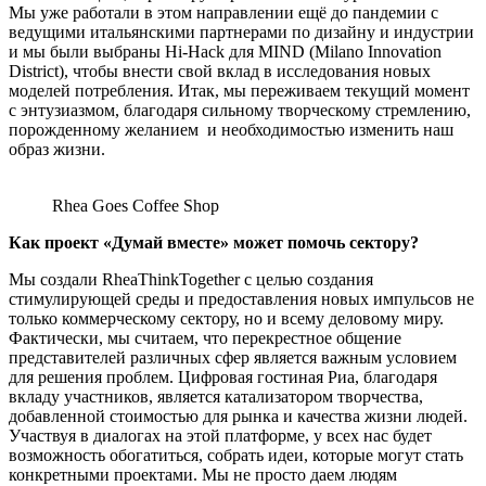
Мы уже работали в этом направлении ещё до пандемии с
ведущими итальянскими партнерами по дизайну и индустрии
и мы были выбраны Hi-Hack для MIND (Milano Innovation
District), чтобы внести свой вклад в исследования новых
моделей потребления. Итак, мы переживаем текущий момент
с энтузиазмом, благодаря сильному творческому стремлению,
порожденному желанием и необходимостью изменить наш
образ жизни.
Rhea Goes Coffee Shop
Как проект «Думай вместе» может помочь сектору?
Мы создали RheaThinkTogether с целью создания
стимулирующей среды и предоставления новых импульсов не
только коммерческому сектору, но и всему деловому миру.
Фактически, мы считаем, что перекрестное общение
представителей различных сфер является важным условием
для решения проблем. Цифровая гостиная Риа, благодаря
вкладу участников, является катализатором творчества,
добавленной стоимостью для рынка и качества жизни людей.
Участвуя в диалогах на этой платформе, у всех нас будет
возможность обогатиться, собрать идеи, которые могут стать
конкретными проектами. Мы не просто даем людям