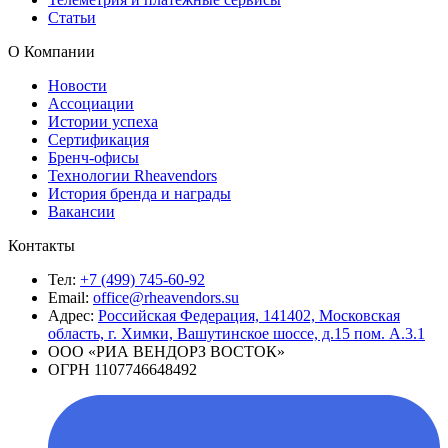
Статьи
О Компании
Новости
Ассоциации
Истории успеха
Сертификация
Бренч-офисы
Технологии Rheavendors
История бренда и награды
Вакансии
Контакты
Тел:
+7 (499) 745-60-92
Email:
office@rheavendors.su
Адрес:
Российская Федерация, 141402, Московская
область, г. Химки, Вашутинское шоссе, д.15 пом. А.3.1
ООО «РИА ВЕНДОРЗ ВОСТОК»
ОГРН 1107746648492