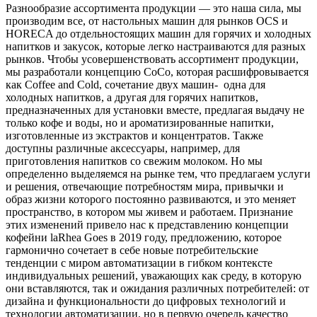
Разнообразие ассортимента продукции — это наша сила, мы
производим все, от настольных машин для рынков OCS и
HORECA до отдельностоящих машин для горячих и холодных
напитков и закусок, которые легко настраиваются для разных
рынков. Чтобы усовершенствовать ассортимент продукции,
мы разработали концепцию CoCo, которая расшифровывается
как Coffee and Cold, сочетание двух машин- одна для
холодных напитков, а другая для горячих напитков,
предназначенных для установки вместе, предлагая выдачу не
только кофе и воды, но и ароматизированные напитки,
изготовленные из экстрактов и концентратов. Также
доступны различные аксессуары, например, для
приготовления напитков со свежим молоком. Но мы
определенно выделяемся на рынке тем, что предлагаем услуги
и решения, отвечающие потребностям мира, привычки и
образ жизни которого постоянно развиваются, и это меняет
пространство, в котором мы живем и работаем. Признание
этих изменений привело нас к представлению концепции
кофейни laRhea Goes в 2019 году, предложению, которое
гармонично сочетает в себе новые потребительские
тенденции с миром автоматизации в гибком контексте
индивидуальных решений, уважающих как среду, в которую
они вставляются, так и ожидания различных потребителей: от
дизайна и функциональности до цифровых технологий и
технологии автоматизации, но в первую очередь качество